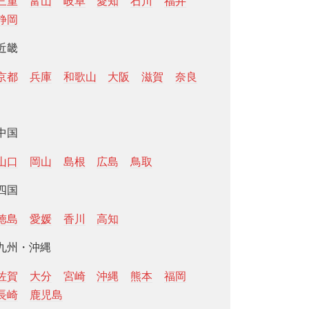
三重
富山
岐阜
愛知
石川
福井
静岡
近畿
京都
兵庫
和歌山
大阪
滋賀
奈良
中国
山口
岡山
島根
広島
鳥取
四国
徳島
愛媛
香川
高知
九州・沖縄
佐賀
大分
宮崎
沖縄
熊本
福岡
長崎
鹿児島