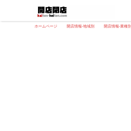
ホームページ
開店情報-地域別
開店情報-業種