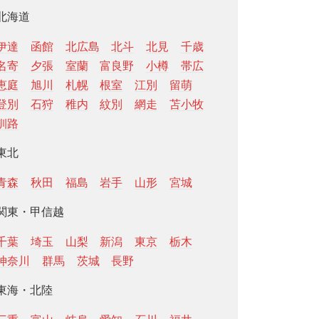
北海道
伊達
函館
北広島
北斗
北見
千歳
名寄
夕張
室蘭
富良野
小樽
帯広
恵庭
旭川
札幌
根室
江別
留萌
登別
石狩
稚内
紋別
網走
苫小牧
釧路
東北
青森
秋田
福島
岩手
山形
宮城
関東・甲信越
千葉
埼玉
山梨
新潟
東京
栃木
神奈川
群馬
茨城
長野
東海・北陸