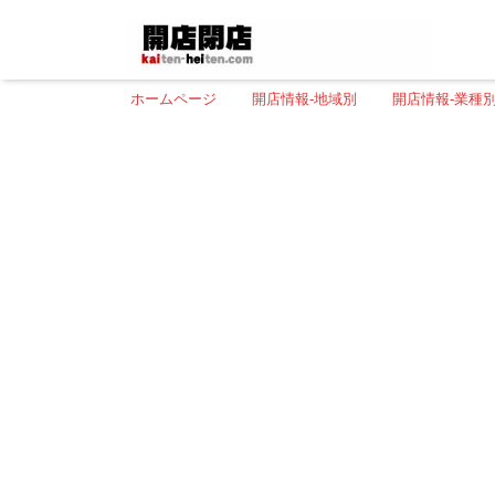
ホームページ
開店情報-地域別
開店情報-業種