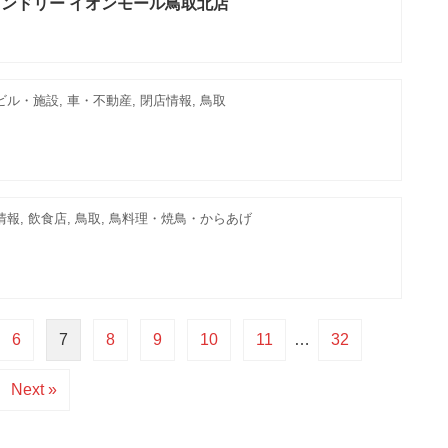
ンドリー イオンモール鳥取北店
ビル・施設, 車・不動産, 閉店情報, 鳥取
情報, 飲食店, 鳥取, 鳥料理・焼鳥・からあげ
6
7
8
9
10
11
…
32
Next »