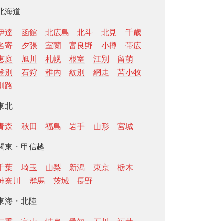
北海道
伊達
函館
北広島
北斗
北見
千歳
名寄
夕張
室蘭
富良野
小樽
帯広
恵庭
旭川
札幌
根室
江別
留萌
登別
石狩
稚内
紋別
網走
苫小牧
釧路
東北
青森
秋田
福島
岩手
山形
宮城
関東・甲信越
千葉
埼玉
山梨
新潟
東京
栃木
神奈川
群馬
茨城
長野
東海・北陸