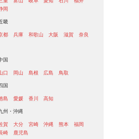
三重
富山
岐阜
愛知
石川
福井
静岡
近畿
京都
兵庫
和歌山
大阪
滋賀
奈良
中国
山口
岡山
島根
広島
鳥取
四国
徳島
愛媛
香川
高知
九州・沖縄
佐賀
大分
宮崎
沖縄
熊本
福岡
長崎
鹿児島