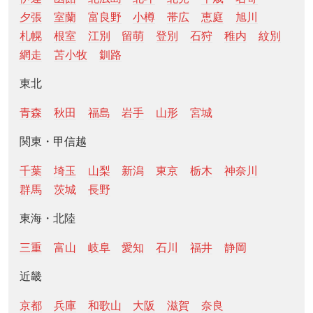
夕張
室蘭
富良野
小樽
帯広
恵庭
旭川
札幌
根室
江別
留萌
登別
石狩
稚内
紋別
網走
苫小牧
釧路
東北
青森
秋田
福島
岩手
山形
宮城
関東・甲信越
千葉
埼玉
山梨
新潟
東京
栃木
神奈川
群馬
茨城
長野
東海・北陸
三重
富山
岐阜
愛知
石川
福井
静岡
近畿
京都
兵庫
和歌山
大阪
滋賀
奈良