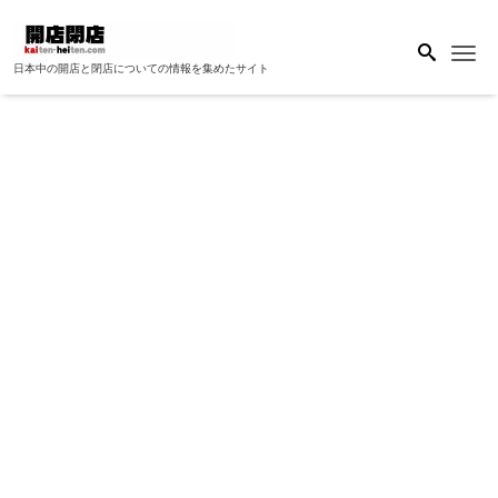
Me
日本中の開店と閉店についての情報を集めたサイト