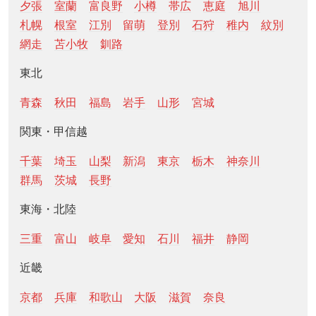
夕張
室蘭
富良野
小樽
帯広
恵庭
旭川
札幌
根室
江別
留萌
登別
石狩
稚内
紋別
網走
苫小牧
釧路
東北
青森
秋田
福島
岩手
山形
宮城
関東・甲信越
千葉
埼玉
山梨
新潟
東京
栃木
神奈川
群馬
茨城
長野
東海・北陸
三重
富山
岐阜
愛知
石川
福井
静岡
近畿
京都
兵庫
和歌山
大阪
滋賀
奈良