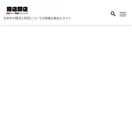
Me
日本中の開店と閉店についての情報を集めたサイト