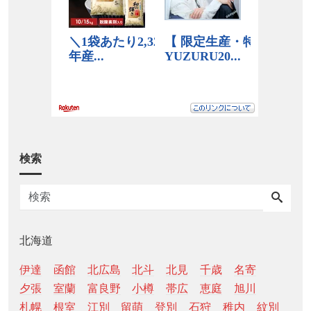
検索
北海道
伊達
函館
北広島
北斗
北見
千歳
名寄
夕張
室蘭
富良野
小樽
帯広
恵庭
旭川
札幌
根室
江別
留萌
登別
石狩
稚内
紋別