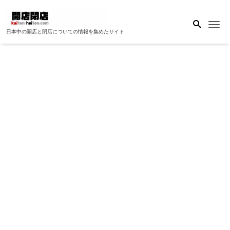
Me
日本中の開店と閉店についての情報を集めたサイト