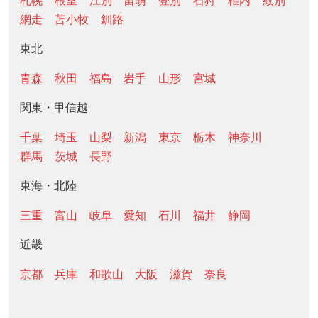
札幌
根室
江別
留萌
登別
石狩
稚内
紋別
網走
苫小牧
釧路
東北
青森
秋田
福島
岩手
山形
宮城
関東・甲信越
千葉
埼玉
山梨
新潟
東京
栃木
神奈川
群馬
茨城
長野
東海・北陸
三重
富山
岐阜
愛知
石川
福井
静岡
近畿
京都
兵庫
和歌山
大阪
滋賀
奈良