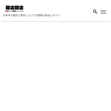
Me
日本中の開店と閉店についての情報を集めたサイト