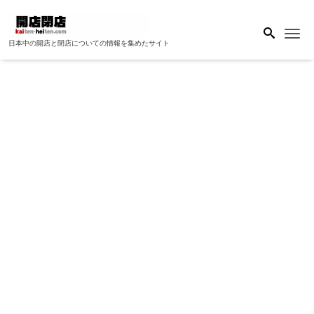
Me
日本中の開店と閉店についての情報を集めたサイト