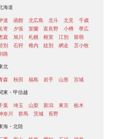
北海道
伊達
函館
北広島
北斗
北見
千歳
名寄
夕張
室蘭
富良野
小樽
帯広
恵庭
旭川
札幌
根室
江別
留萌
登別
石狩
稚内
紋別
網走
苫小牧
釧路
東北
青森
秋田
福島
岩手
山形
宮城
関東・甲信越
千葉
埼玉
山梨
新潟
東京
栃木
神奈川
群馬
茨城
長野
東海・北陸