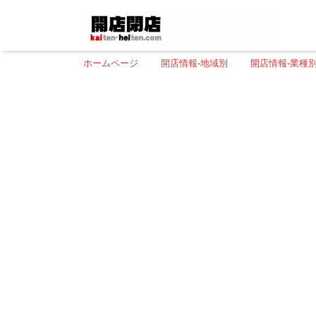
ホームページ
開店情報-地域別
開店情報-業種