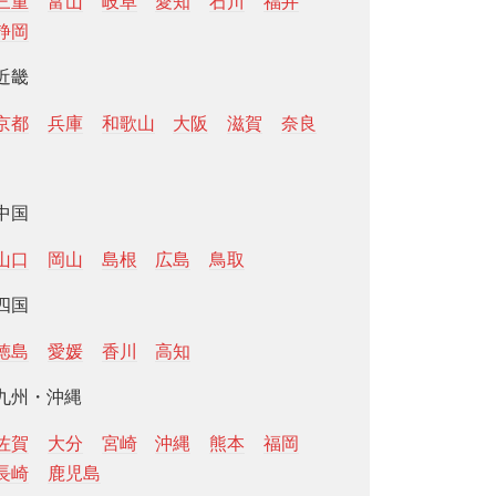
三重
富山
岐阜
愛知
石川
福井
静岡
近畿
京都
兵庫
和歌山
大阪
滋賀
奈良
中国
山口
岡山
島根
広島
鳥取
四国
徳島
愛媛
香川
高知
九州・沖縄
佐賀
大分
宮崎
沖縄
熊本
福岡
長崎
鹿児島