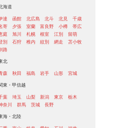
北海道
伊達
函館
北広島
北斗
北見
千歳
名寄
夕張
室蘭
富良野
小樽
帯広
恵庭
旭川
札幌
根室
江別
留萌
登別
石狩
稚内
紋別
網走
苫小牧
釧路
東北
青森
秋田
福島
岩手
山形
宮城
関東・甲信越
千葉
埼玉
山梨
新潟
東京
栃木
神奈川
群馬
茨城
長野
東海・北陸