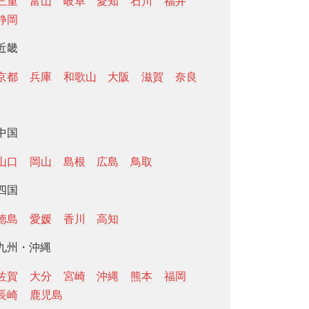
三重
富山
岐阜
愛知
石川
福井
静岡
近畿
京都
兵庫
和歌山
大阪
滋賀
奈良
中国
山口
岡山
島根
広島
鳥取
四国
徳島
愛媛
香川
高知
九州・沖縄
佐賀
大分
宮崎
沖縄
熊本
福岡
長崎
鹿児島