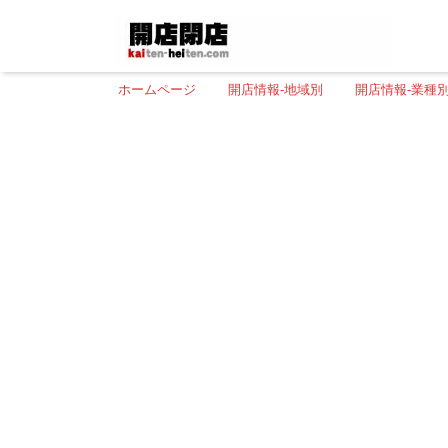
ホームページ
開店情報-地域別
開店情報-業種