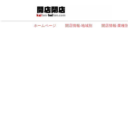
ホームページ
開店情報-地域別
開店情報-業種