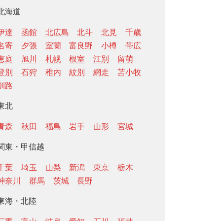
北海道
伊達
函館
北広島
北斗
北見
千歳
名寄
夕張
室蘭
富良野
小樽
帯広
恵庭
旭川
札幌
根室
江別
留萌
登別
石狩
稚内
紋別
網走
苫小牧
釧路
東北
青森
秋田
福島
岩手
山形
宮城
関東・甲信越
千葉
埼玉
山梨
新潟
東京
栃木
神奈川
群馬
茨城
長野
東海・北陸