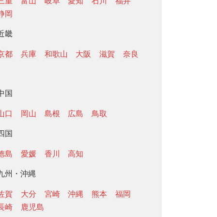
三重
富山
岐阜
愛知
石川
福井
静岡
近畿
京都
兵庫
和歌山
大阪
滋賀
奈良
中国
山口
岡山
島根
広島
鳥取
四国
徳島
愛媛
香川
高知
九州・沖縄
佐賀
大分
宮崎
沖縄
熊本
福岡
長崎
鹿児島