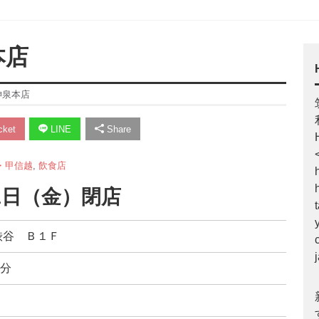
本店
神泉本店
ket
LINE
Share
・甲信越
,
飲食店
月1日（金）閉店
ズ渋谷 Ｂ１Ｆ
3分