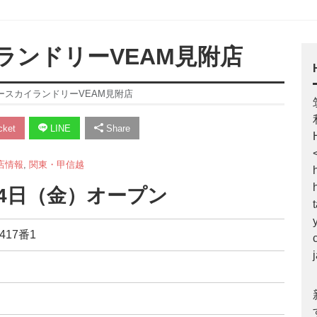
ランドリーVEAM見附店
ースカイランドリーVEAM見附店
ket
LINE
Share
店情報
,
関東・甲信越
24日（金）オープン
417番1