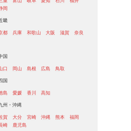
三重
富山
岐阜
愛知
石川
福井
静岡
近畿
京都
兵庫
和歌山
大阪
滋賀
奈良
中国
山口
岡山
島根
広島
鳥取
四国
徳島
愛媛
香川
高知
九州・沖縄
佐賀
大分
宮崎
沖縄
熊本
福岡
長崎
鹿児島