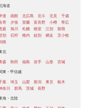
北海道
伊達
函館
北広島
北斗
北見
千歳
名寄
夕張
室蘭
富良野
小樽
帯広
恵庭
旭川
札幌
根室
江別
留萌
登別
石狩
稚内
紋別
網走
苫小牧
釧路
東北
青森
秋田
福島
岩手
山形
宮城
関東・甲信越
千葉
埼玉
山梨
新潟
東京
栃木
神奈川
群馬
茨城
長野
東海・北陸