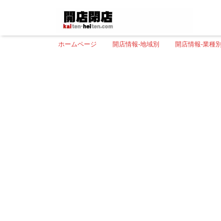
ホームページ
開店情報-地域別
開店情報-業種