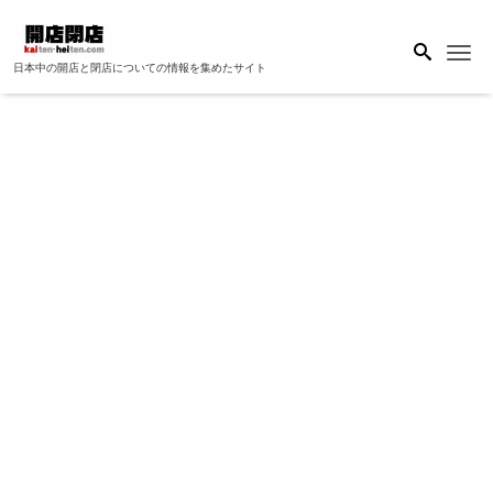
Me
日本中の開店と閉店についての情報を集めたサイト