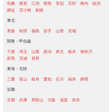
札幌
根室
江別
留萌
登別
石狩
稚内
紋別
網走
苫小牧
釧路
東北
青森
秋田
福島
岩手
山形
宮城
関東・甲信越
千葉
埼玉
山梨
新潟
東京
栃木
神奈川
群馬
茨城
長野
東海・北陸
三重
富山
岐阜
愛知
石川
福井
静岡
近畿
京都
兵庫
和歌山
大阪
滋賀
奈良