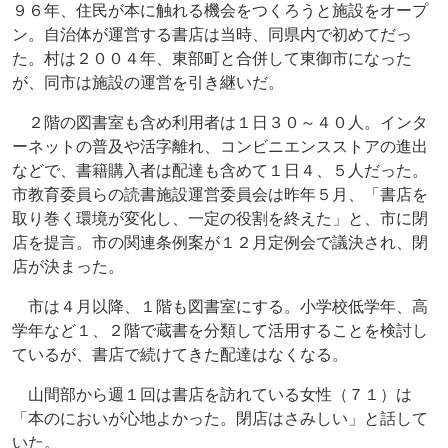
９６年、住民が本に触れる機会をつくろうと施設をオープ
ン。自治体が運営する書店は当時、同県内で初めてだっ
た。村は２００４年、東部町と合併して東御市になった
が、同市は施設の運営を引き継いだ。
２階の図書室も含め利用者は１日３０～４０人。インタ
ーネットの普及や活字離れ、コンビニエンスストアの進出
などで、書籍購入者は配達も含めて１日４、５人だった。
市教育委員らの読書施設運営委員会は昨年５月、「書店を
取り巻く環境が変化し、一定の役割を終えた」と、市に閉
店を提言。市の関連条例案が１２月定例会で議決され、閉
店が決まった。
市は４月以降、１階も図書室にする。小学校低学年、高
学年など１、２階で蔵書を分類して活用することを検討し
ているが、書店で続けてきた配達はなくなる。
山間部から週１回は書店を訪れている女性（７１）は
「本のにおいが心地よかった。閉店はさみしい」と話して
いた。