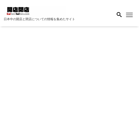
Me
日本中の開店と閉店についての情報を集めたサイト