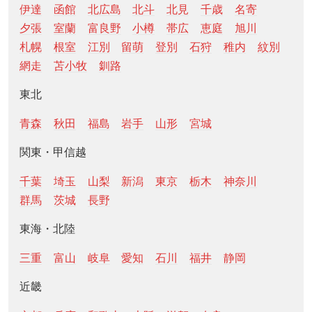
伊達
函館
北広島
北斗
北見
千歳
名寄
夕張
室蘭
富良野
小樽
帯広
恵庭
旭川
札幌
根室
江別
留萌
登別
石狩
稚内
紋別
網走
苫小牧
釧路
東北
青森
秋田
福島
岩手
山形
宮城
関東・甲信越
千葉
埼玉
山梨
新潟
東京
栃木
神奈川
群馬
茨城
長野
東海・北陸
三重
富山
岐阜
愛知
石川
福井
静岡
近畿