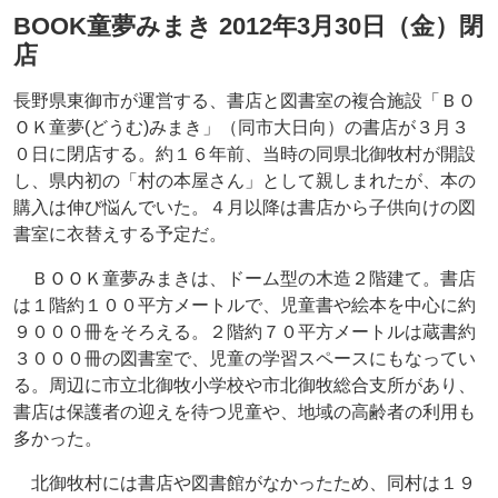
BOOK童夢みまき 2012年3月30日（金）閉
店
長野県東御市が運営する、書店と図書室の複合施設「ＢＯ
ＯＫ童夢(どうむ)みまき」（同市大日向）の書店が３月３
０日に閉店する。約１６年前、当時の同県北御牧村が開設
し、県内初の「村の本屋さん」として親しまれたが、本の
購入は伸び悩んでいた。４月以降は書店から子供向けの図
書室に衣替えする予定だ。
ＢＯＯＫ童夢みまきは、ドーム型の木造２階建て。書店
は１階約１００平方メートルで、児童書や絵本を中心に約
９０００冊をそろえる。２階約７０平方メートルは蔵書約
３０００冊の図書室で、児童の学習スペースにもなってい
る。周辺に市立北御牧小学校や市北御牧総合支所があり、
書店は保護者の迎えを待つ児童や、地域の高齢者の利用も
多かった。
北御牧村には書店や図書館がなかったため、同村は１９