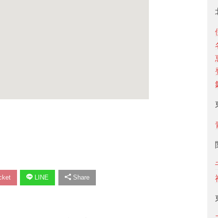
ket
LINE
Share