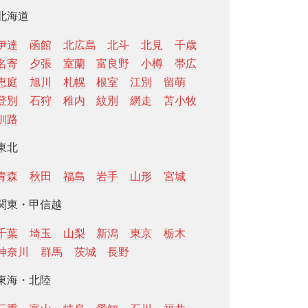
北海道
伊達
函館
北広島
北斗
北見
千歳
名寄
夕張
室蘭
富良野
小樽
帯広
恵庭
旭川
札幌
根室
江別
留萌
登別
石狩
稚内
紋別
網走
苫小牧
釧路
東北
青森
秋田
福島
岩手
山形
宮城
関東・甲信越
千葉
埼玉
山梨
新潟
東京
栃木
神奈川
群馬
茨城
長野
東海・北陸