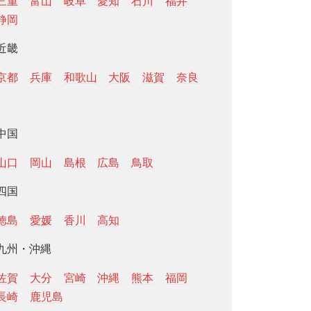
三重
富山
岐阜
愛知
石川
福井
静岡
近畿
京都
兵庫
和歌山
大阪
滋賀
奈良
中国
山口
岡山
島根
広島
鳥取
四国
徳島
愛媛
香川
高知
九州・沖縄
佐賀
大分
宮崎
沖縄
熊本
福岡
長崎
鹿児島