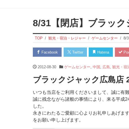
8/31【閉店】ブラッ
TOP
観光・宿泊・レジャー
ゲームセンター
8
Facebook
Twitter
Hatena
Poc
2012-08-30
ゲームセンター
,
中国
,
広島
,
観光・宿
ブラックジャック広島店 2
いつも当店をご利用くださいまして、誠に有
誠に残念ながら諸般の事情により、来る平成2
した。
永きにわたるご愛顧に心よりお礼申しあげま
をお願い申し上げます。