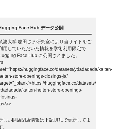
Hugging Face Hub データ公開
筑波大学 志田さま研究室により当サイトをご
利用していただいた情報を学術利用限定で
Hugging Face Hub に公開されました。
<a
href=”https://huggingface.co/datasets/ydadadada/kaiten-
heiten-store-openings-closings-ja”
target=”_blank”>https://huggingface.co/datasets/
ydadadada/kaiten-heiten-store-openings-
closings-
ja</a>
新しい開店閉店情報は下記URLで更新してま
す。