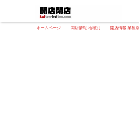
ホームページ
開店情報-地域別
開店情報-業種