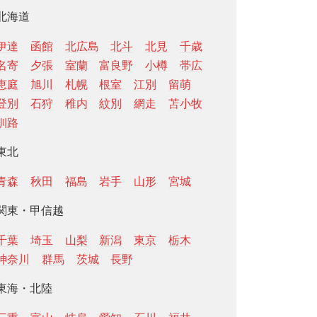
北海道
伊達
函館
北広島
北斗
北見
千歳
名寄
夕張
室蘭
富良野
小樽
帯広
恵庭
旭川
札幌
根室
江別
留萌
登別
石狩
稚内
紋別
網走
苫小牧
釧路
東北
青森
秋田
福島
岩手
山形
宮城
関東・甲信越
千葉
埼玉
山梨
新潟
東京
栃木
神奈川
群馬
茨城
長野
東海・北陸