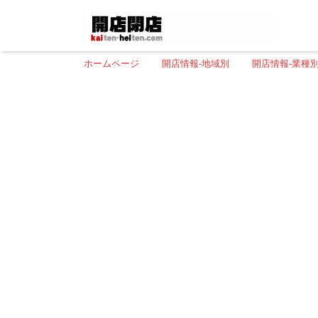
ホームページ
開店情報-地域別
開店情報-業種