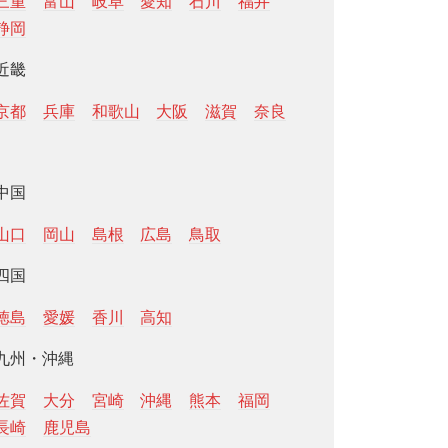
三重
富山
岐阜
愛知
石川
福井
静岡
近畿
京都
兵庫
和歌山
大阪
滋賀
奈良
中国
山口
岡山
島根
広島
鳥取
四国
徳島
愛媛
香川
高知
九州・沖縄
佐賀
大分
宮崎
沖縄
熊本
福岡
長崎
鹿児島