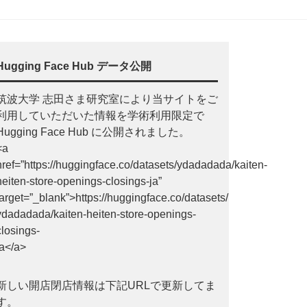
Hugging Face Hub データ公開
筑波大学 志田さま研究室により当サイトをご
利用していただいた情報を学術利用限定で
Hugging Face Hub に公開されました。
<a
href=”https://huggingface.co/datasets/ydadadada/kaiten-
heiten-store-openings-closings-ja”
target=”_blank”>https://huggingface.co/datasets/
ydadadada/kaiten-heiten-store-openings-
closings-
ja</a>
新しい開店閉店情報は下記URLで更新してま
す。