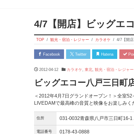
4/7【開店】ビッグエ
TOP
観光・宿泊・レジャー
カラオケ
4/7【
Facebook
Twitter
Hatena
Poc
2012-04-12
カラオケ
,
東北
,
観光・宿泊・レジャー
ビッグエコー八戸三日町店 
＜2012年4月7日グランドオープン！＞全室
LIVEDAMで最高峰の音質と映像をお楽しみく
住所
031-0032青森県八戸市三日町16-
電話番号
0178-43-0888