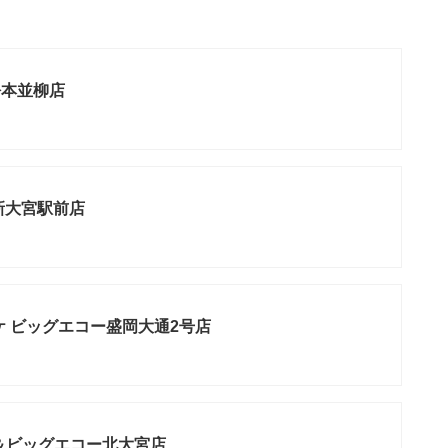
松本並柳店
新大宮駅前店
ケ ビッグエコー盛岡大通2号店
＆ビッグエコー北大宮店