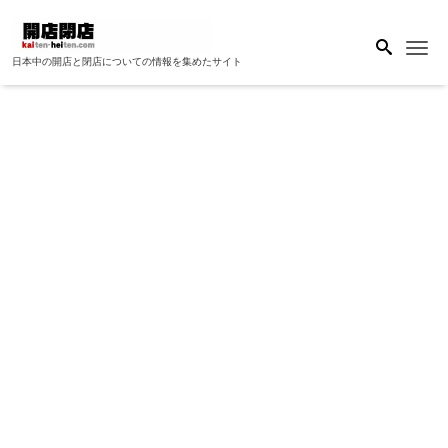
Me
日本中の開店と閉店についての情報を集めたサイト