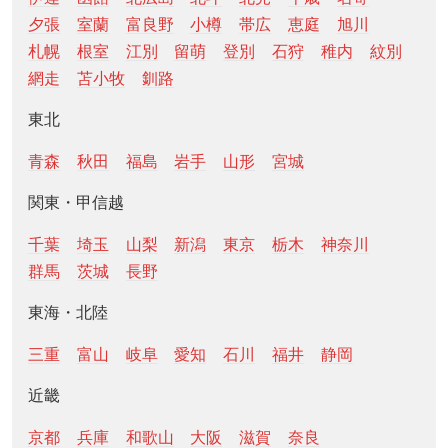
夕張
室蘭
富良野
小樽
帯広
恵庭
旭川
札幌
根室
江別
留萌
登別
石狩
稚内
紋別
網走
苫小牧
釧路
東北
青森
秋田
福島
岩手
山形
宮城
関東・甲信越
千葉
埼玉
山梨
新潟
東京
栃木
神奈川
群馬
茨城
長野
東海・北陸
三重
富山
岐阜
愛知
石川
福井
静岡
近畿
京都
兵庫
和歌山
大阪
滋賀
奈良