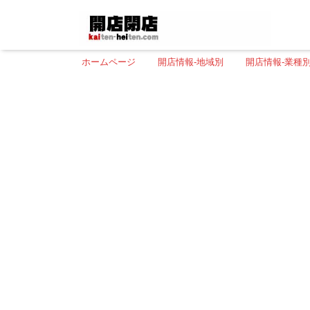
ホームページ
開店情報-地域別
開店情報-業種