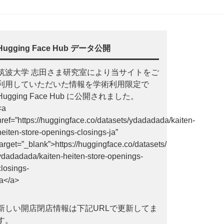
Hugging Face Hub データ公開
筑波大学 志田さま研究室により当サイトをご
利用していただいた情報を学術利用限定で
Hugging Face Hub に公開されました。
<a
href=”https://huggingface.co/datasets/ydadadada/kaiten-
heiten-store-openings-closings-ja”
target=”_blank”>https://huggingface.co/datasets/
ydadadada/kaiten-heiten-store-openings-
closings-
ja</a>
新しい開店閉店情報は下記URLで更新してま
す。