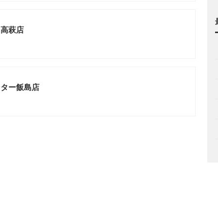
ト高萩店
ンター飯島店