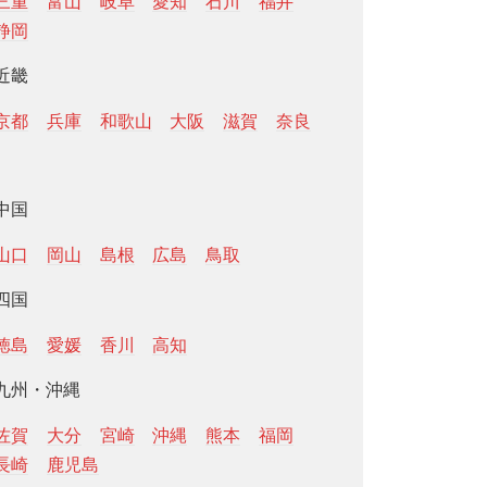
三重
富山
岐阜
愛知
石川
福井
静岡
近畿
京都
兵庫
和歌山
大阪
滋賀
奈良
中国
山口
岡山
島根
広島
鳥取
四国
徳島
愛媛
香川
高知
九州・沖縄
佐賀
大分
宮崎
沖縄
熊本
福岡
長崎
鹿児島