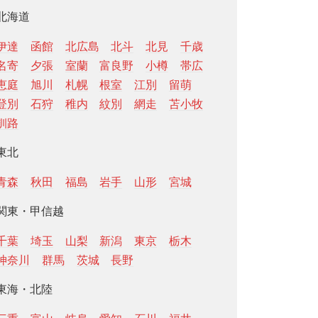
北海道
伊達
函館
北広島
北斗
北見
千歳
名寄
夕張
室蘭
富良野
小樽
帯広
恵庭
旭川
札幌
根室
江別
留萌
登別
石狩
稚内
紋別
網走
苫小牧
釧路
東北
青森
秋田
福島
岩手
山形
宮城
関東・甲信越
千葉
埼玉
山梨
新潟
東京
栃木
神奈川
群馬
茨城
長野
東海・北陸