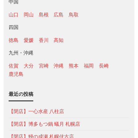
中国
山口
岡山
島根
広島
鳥取
四国
徳島
愛媛
香川
高知
九州・沖縄
佐賀
大分
宮崎
沖縄
熊本
福岡
長崎
鹿児島
最近の投稿
【閉店】一心水産 八柱店
【閉店】博多もつ鍋 蟻月 札幌店
【閉店】鰻の成瀬 札幌伏古店