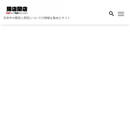
Me
日本中の開店と閉店についての情報を集めたサイト