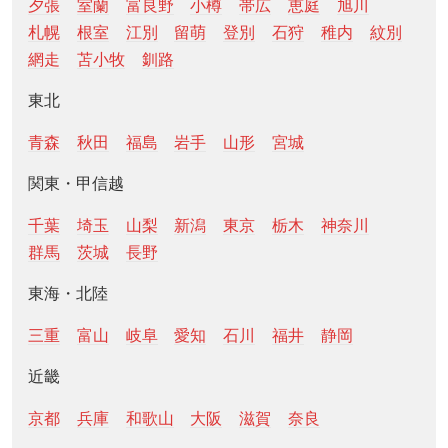
夕張
室蘭
富良野
小樽
帯広
恵庭
旭川
札幌
根室
江別
留萌
登別
石狩
稚内
紋別
網走
苫小牧
釧路
東北
青森
秋田
福島
岩手
山形
宮城
関東・甲信越
千葉
埼玉
山梨
新潟
東京
栃木
神奈川
群馬
茨城
長野
東海・北陸
三重
富山
岐阜
愛知
石川
福井
静岡
近畿
京都
兵庫
和歌山
大阪
滋賀
奈良