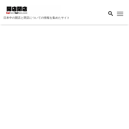
Me
日本中の開店と閉店についての情報を集めたサイト