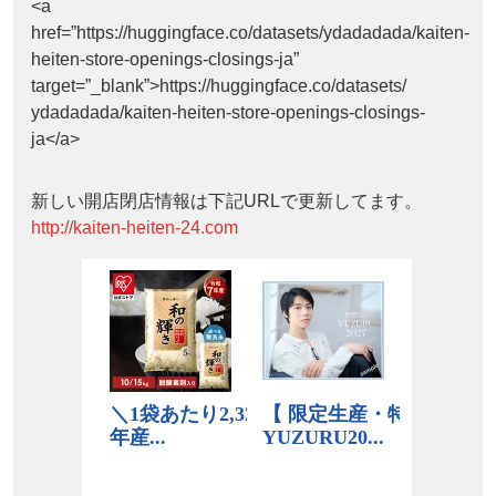
<a
href=”https://huggingface.co/datasets/ydadadada/kaiten-
heiten-store-openings-closings-ja”
target=”_blank”>https://huggingface.co/datasets/
ydadadada/kaiten-heiten-store-openings-closings-
ja</a>
新しい開店閉店情報は下記URLで更新してます。
http://kaiten-heiten-24.com