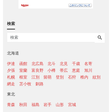
検索
北海道
伊達
函館
北広島
北斗
北見
千歳
名寄
夕張
室蘭
富良野
小樽
帯広
恵庭
旭川
札幌
根室
江別
留萌
登別
石狩
稚内
紋別
網走
苫小牧
釧路
東北
青森
秋田
福島
岩手
山形
宮城