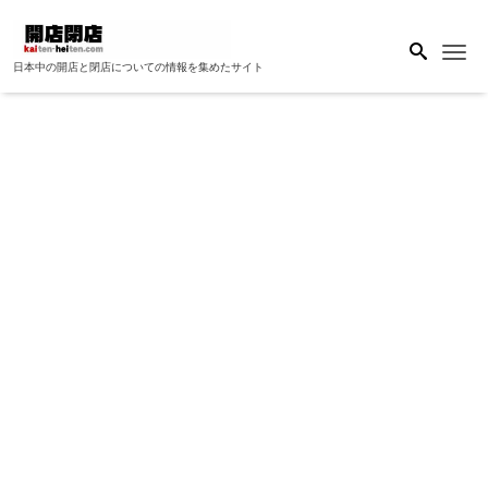
Me
日本中の開店と閉店についての情報を集めたサイト