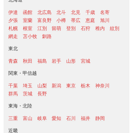
伊達
函館
北広島
北斗
北見
千歳
名寄
夕張
室蘭
富良野
小樽
帯広
恵庭
旭川
札幌
根室
江別
留萌
登別
石狩
稚内
紋別
網走
苫小牧
釧路
東北
青森
秋田
福島
岩手
山形
宮城
関東・甲信越
千葉
埼玉
山梨
新潟
東京
栃木
神奈川
群馬
茨城
長野
東海・北陸
三重
富山
岐阜
愛知
石川
福井
静岡
近畿