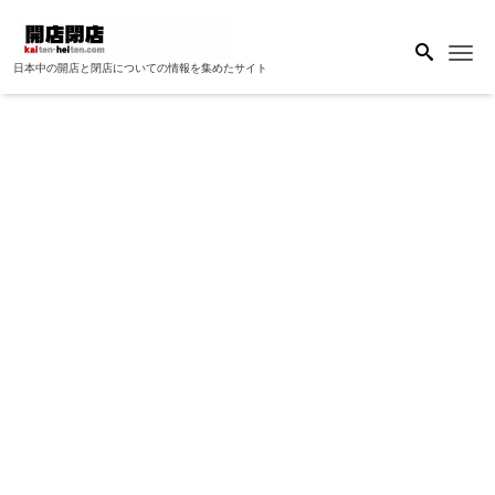
Me
日本中の開店と閉店についての情報を集めたサイト