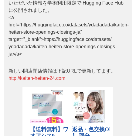
いただいた情報を学術利用限定で Hugging Face Hub
に公開されました。
<a
href=”https://huggingface.co/datasets/ydadadada/kaiten-
heiten-store-openings-closings-ja”
target=”_blank”>https://huggingface.co/datasets/
ydadadada/kaiten-heiten-store-openings-closings-
ja</a>
新しい開店閉店情報は下記URLで更新してます。
http://kaiten-heiten-24.com