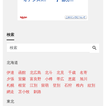
検索
北海道
伊達
函館
北広島
北斗
北見
千歳
名寄
夕張
室蘭
富良野
小樽
帯広
恵庭
旭川
札幌
根室
江別
留萌
登別
石狩
稚内
紋別
網走
苫小牧
釧路
東北