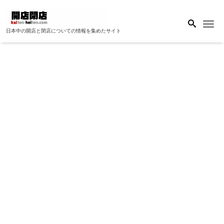
Me
日本中の開店と閉店についての情報を集めたサイト