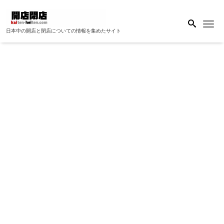
Me
日本中の開店と閉店についての情報を集めたサイト