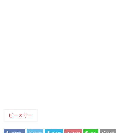
ビースリー
Facebook
Twitter
Hatena
Pocket
LINE
Share