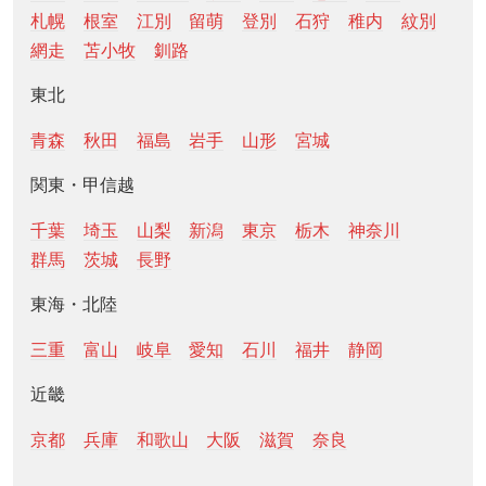
札幌
根室
江別
留萌
登別
石狩
稚内
紋別
網走
苫小牧
釧路
東北
青森
秋田
福島
岩手
山形
宮城
関東・甲信越
千葉
埼玉
山梨
新潟
東京
栃木
神奈川
群馬
茨城
長野
東海・北陸
三重
富山
岐阜
愛知
石川
福井
静岡
近畿
京都
兵庫
和歌山
大阪
滋賀
奈良