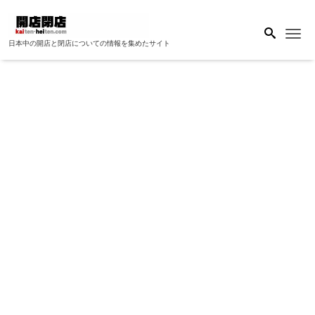
Me
日本中の開店と閉店についての情報を集めたサイト