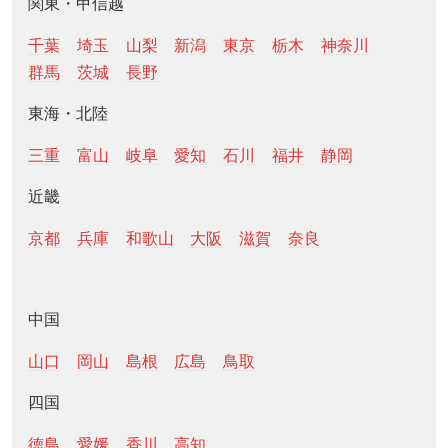
関東・甲信越
千葉
埼玉
山梨
新潟
東京
栃木
神奈川
群馬
茨城
長野
東海・北陸
三重
富山
岐阜
愛知
石川
福井
静岡
近畿
京都
兵庫
和歌山
大阪
滋賀
奈良
中国
山口
岡山
島根
広島
鳥取
四国
徳島
愛媛
香川
高知