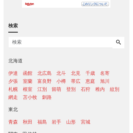
検索
北海道
伊達
函館
北広島
北斗
北見
千歳
名寄
夕張
室蘭
富良野
小樽
帯広
恵庭
旭川
札幌
根室
江別
留萌
登別
石狩
稚内
紋別
網走
苫小牧
釧路
東北
青森
秋田
福島
岩手
山形
宮城