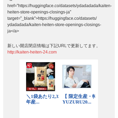
href=”https://huggingface.co/datasets/ydadadada/kaiten-
heiten-store-openings-closings-ja”
target=”_blank”>https://huggingface.co/datasets/
ydadadada/kaiten-heiten-store-openings-closings-
ja</a>
新しい開店閉店情報は下記URLで更新してます。
http://kaiten-heiten-24.com