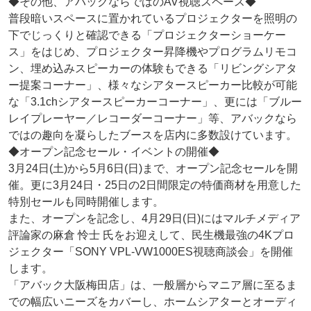
◆その他、アバックならではのAV視聴スペース◆
普段暗いスペースに置かれているプロジェクターを照明の
下でじっくりと確認できる「プロジェクターショーケー
ス」をはじめ、プロジェクター昇降機やプログラムリモコ
ン、埋め込みスピーカーの体験もできる「リビングシアタ
ー提案コーナー」、様々なシアタースピーカー比較が可能
な「3.1chシアタースピーカーコーナー」、更には「ブルー
レイプレーヤー／レコーダーコーナー」等、アバックなら
ではの趣向を凝らしたブースを店内に多数設けています。
◆オープン記念セール・イベントの開催◆
3月24日(土)から5月6日(日)まで、オープン記念セールを開
催。更に3月24日・25日の2日間限定の特価商材を用意した
特別セールも同時開催します。
また、オープンを記念し、4月29日(日)にはマルチメディア
評論家の麻倉 怜士 氏をお迎えして、民生機最強の4Kプロ
ジェクター「SONY VPL-VW1000ES視聴商談会」を開催
します。
「アバック大阪梅田店」は、一般層からマニア層に至るま
での幅広いニーズをカバーし、ホームシアターとオーディ