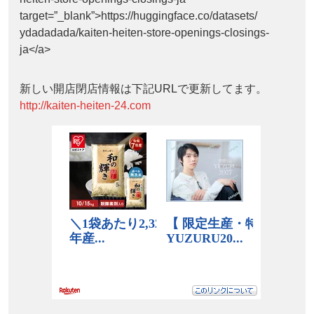
target=”_blank”>https://huggingface.co/datasets/
ydadadada/kaiten-heiten-store-openings-closings-
ja</a>
新しい開店閉店情報は下記URLで更新してます。
http://kaiten-heiten-24.com