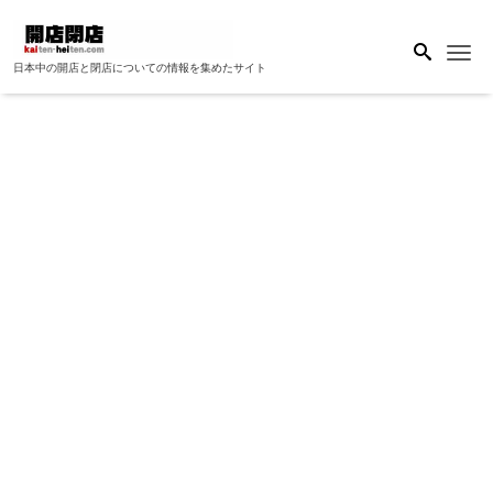
Me
日本中の開店と閉店についての情報を集めたサイト