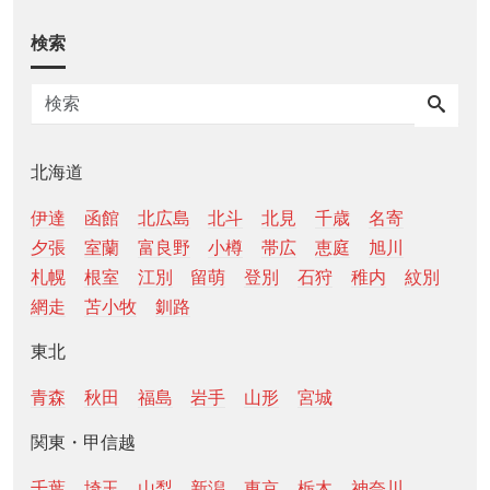
検索
北海道
伊達
函館
北広島
北斗
北見
千歳
名寄
夕張
室蘭
富良野
小樽
帯広
恵庭
旭川
札幌
根室
江別
留萌
登別
石狩
稚内
紋別
網走
苫小牧
釧路
東北
青森
秋田
福島
岩手
山形
宮城
関東・甲信越
千葉
埼玉
山梨
新潟
東京
栃木
神奈川