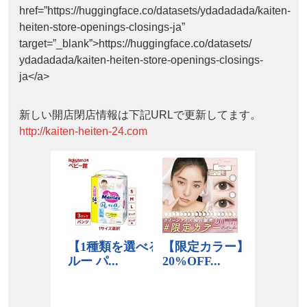
href=”https://huggingface.co/datasets/ydadadada/kaiten-
heiten-store-openings-closings-ja”
target=”_blank”>https://huggingface.co/datasets/
ydadadada/kaiten-heiten-store-openings-closings-
ja</a>
新しい開店閉店情報は下記URLで更新してます。
http://kaiten-heiten-24.com