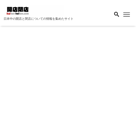
Me
日本中の開店と閉店についての情報を集めたサイト