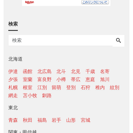
検索
北海道
伊達
函館
北広島
北斗
北見
千歳
名寄
夕張
室蘭
富良野
小樽
帯広
恵庭
旭川
札幌
根室
江別
留萌
登別
石狩
稚内
紋別
網走
苫小牧
釧路
東北
青森
秋田
福島
岩手
山形
宮城
関東・甲信越