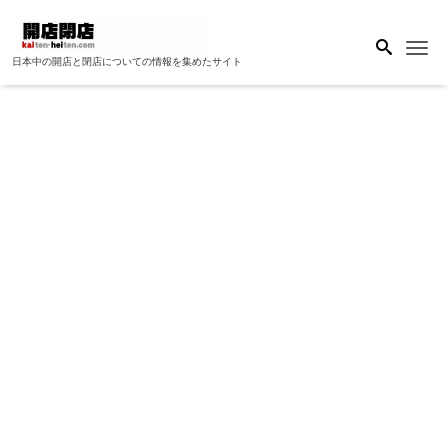
Me
日本中の開店と閉店についての情報を集めたサイト