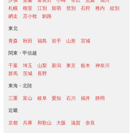
夕張
室蘭
富良野
小樽
帯広
恵庭
旭川
札幌
根室
江別
留萌
登別
石狩
稚内
紋別
網走
苫小牧
釧路
東北
青森
秋田
福島
岩手
山形
宮城
関東・甲信越
千葉
埼玉
山梨
新潟
東京
栃木
神奈川
群馬
茨城
長野
東海・北陸
三重
富山
岐阜
愛知
石川
福井
静岡
近畿
京都
兵庫
和歌山
大阪
滋賀
奈良