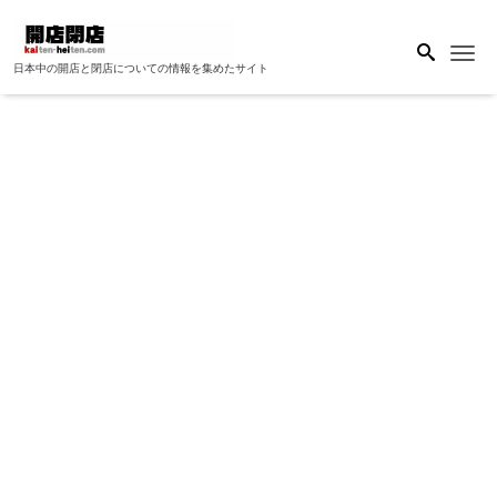
Me
日本中の開店と閉店についての情報を集めたサイト