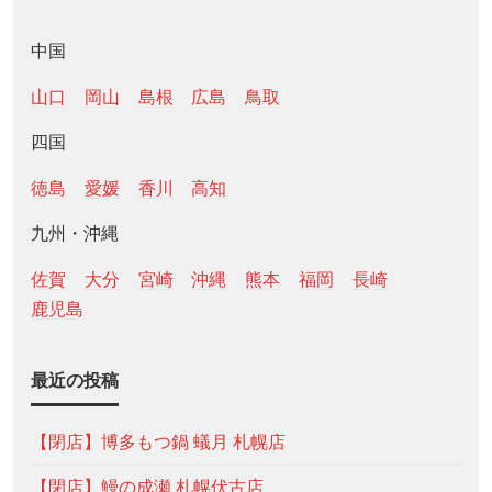
中国
山口
岡山
島根
広島
鳥取
四国
徳島
愛媛
香川
高知
九州・沖縄
佐賀
大分
宮崎
沖縄
熊本
福岡
長崎
鹿児島
最近の投稿
【閉店】博多もつ鍋 蟻月 札幌店
【閉店】鰻の成瀬 札幌伏古店