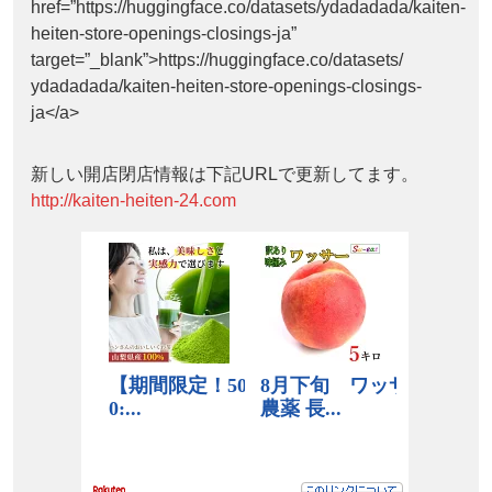
href=”https://huggingface.co/datasets/ydadadada/kaiten-
heiten-store-openings-closings-ja”
target=”_blank”>https://huggingface.co/datasets/
ydadadada/kaiten-heiten-store-openings-closings-
ja</a>
新しい開店閉店情報は下記URLで更新してます。
http://kaiten-heiten-24.com