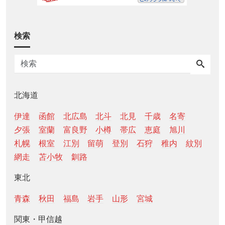
検索
北海道
伊達
函館
北広島
北斗
北見
千歳
名寄
夕張
室蘭
富良野
小樽
帯広
恵庭
旭川
札幌
根室
江別
留萌
登別
石狩
稚内
紋別
網走
苫小牧
釧路
東北
青森
秋田
福島
岩手
山形
宮城
関東・甲信越