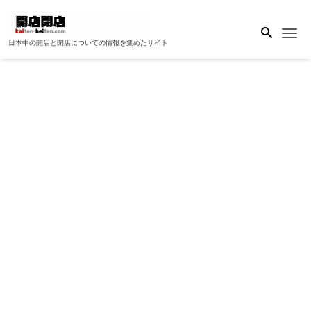
Me
日本中の開店と閉店についての情報を集めたサイト