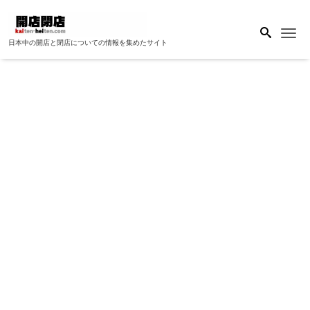
Me
日本中の開店と閉店についての情報を集めたサイト