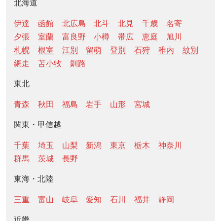
北海道
伊達
函館
北広島
北斗
北見
千歳
名寄
夕張
室蘭
富良野
小樽
帯広
恵庭
旭川
札幌
根室
江別
留萌
登別
石狩
稚内
紋別
網走
苫小牧
釧路
東北
青森
秋田
福島
岩手
山形
宮城
関東・甲信越
千葉
埼玉
山梨
新潟
東京
栃木
神奈川
群馬
茨城
長野
東海・北陸
三重
富山
岐阜
愛知
石川
福井
静岡
近畿