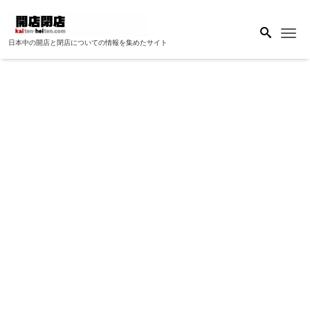
Me
日本中の開店と閉店についての情報を集めたサイト