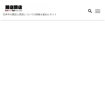
Me
日本中の開店と閉店についての情報を集めたサイト