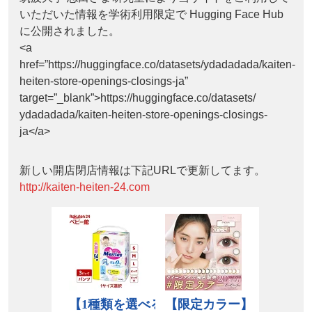
いただいた情報を学術利用限定で Hugging Face Hub
に公開されました。
<a
href=”https://huggingface.co/datasets/ydadadada/kaiten-
heiten-store-openings-closings-ja”
target=”_blank”>https://huggingface.co/datasets/
ydadadada/kaiten-heiten-store-openings-closings-
ja</a>
新しい開店閉店情報は下記URLで更新してます。
http://kaiten-heiten-24.com