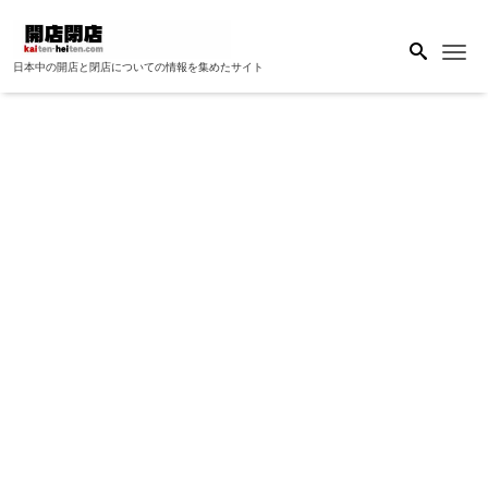
Me
日本中の開店と閉店についての情報を集めたサイト