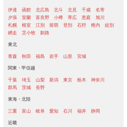
伊達
函館
北広島
北斗
北見
千歳
名寄
夕張
室蘭
富良野
小樽
帯広
恵庭
旭川
札幌
根室
江別
留萌
登別
石狩
稚内
紋別
網走
苫小牧
釧路
東北
青森
秋田
福島
岩手
山形
宮城
関東・甲信越
千葉
埼玉
山梨
新潟
東京
栃木
神奈川
群馬
茨城
長野
東海・北陸
三重
富山
岐阜
愛知
石川
福井
静岡
近畿