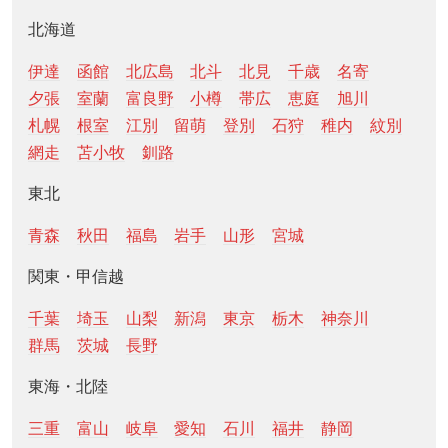
北海道
伊達
函館
北広島
北斗
北見
千歳
名寄
夕張
室蘭
富良野
小樽
帯広
恵庭
旭川
札幌
根室
江別
留萌
登別
石狩
稚内
紋別
網走
苫小牧
釧路
東北
青森
秋田
福島
岩手
山形
宮城
関東・甲信越
千葉
埼玉
山梨
新潟
東京
栃木
神奈川
群馬
茨城
長野
東海・北陸
三重
富山
岐阜
愛知
石川
福井
静岡