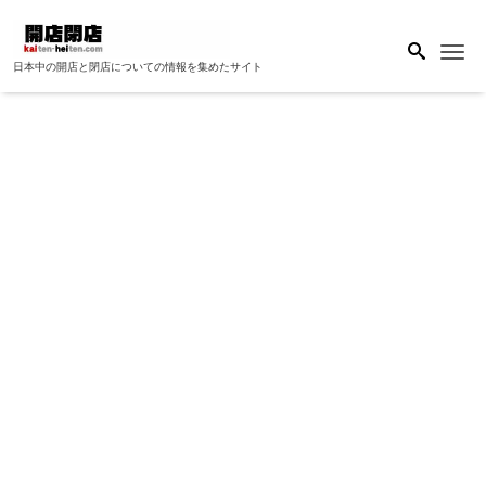
Me
日本中の開店と閉店についての情報を集めたサイト