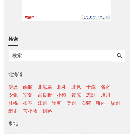
検索
北海道
伊達
函館
北広島
北斗
北見
千歳
名寄
夕張
室蘭
富良野
小樽
帯広
恵庭
旭川
札幌
根室
江別
留萌
登別
石狩
稚内
紋別
網走
苫小牧
釧路
東北