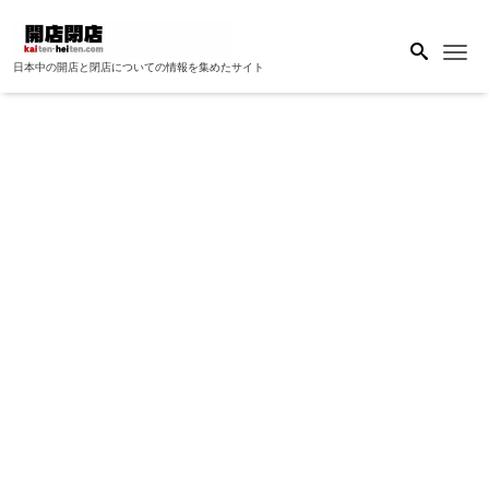
Me
日本中の開店と閉店についての情報を集めたサイト