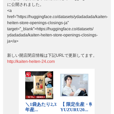
に公開されました。
<a
href=”https://huggingface.co/datasets/ydadadada/kaiten-
heiten-store-openings-closings-ja”
target=”_blank”>https://huggingface.co/datasets/
ydadadada/kaiten-heiten-store-openings-closings-
ja</a>
新しい開店閉店情報は下記URLで更新してます。
http://kaiten-heiten-24.com