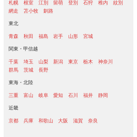
札幌
根室
江別
留萌
登別
石狩
稚内
紋別
網走
苫小牧
釧路
東北
青森
秋田
福島
岩手
山形
宮城
関東・甲信越
千葉
埼玉
山梨
新潟
東京
栃木
神奈川
群馬
茨城
長野
東海・北陸
三重
富山
岐阜
愛知
石川
福井
静岡
近畿
京都
兵庫
和歌山
大阪
滋賀
奈良