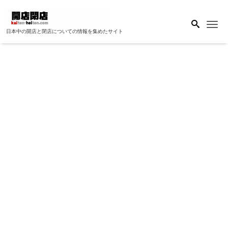
Me
日本中の開店と閉店についての情報を集めたサイト