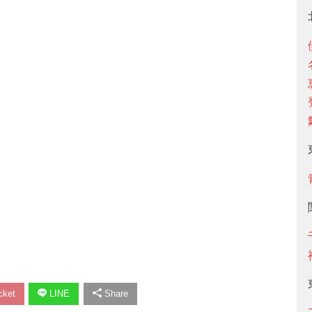
ket
LINE
Share