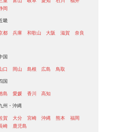
三重
富山
岐阜
愛知
石川
福井
静岡
近畿
京都
兵庫
和歌山
大阪
滋賀
奈良
中国
山口
岡山
島根
広島
鳥取
四国
徳島
愛媛
香川
高知
九州・沖縄
佐賀
大分
宮崎
沖縄
熊本
福岡
長崎
鹿児島