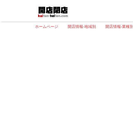
ホームページ
開店情報-地域別
開店情報-業種