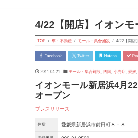
4/22【開店】イオン
TOP
車・不動産
モール・集合施設
4/22【開
Facebook
Twitter
Hatena
Poc
2011-04-21
モール・集合施設
,
四国
,
小売店
,
愛媛
イオンモール新居浜4月2
オープン
プレスリリース
住所
愛媛県新居浜市前田町８－８