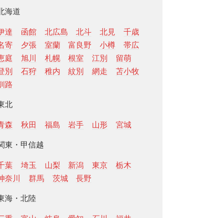
北海道
伊達
函館
北広島
北斗
北見
千歳
名寄
夕張
室蘭
富良野
小樽
帯広
恵庭
旭川
札幌
根室
江別
留萌
登別
石狩
稚内
紋別
網走
苫小牧
釧路
東北
青森
秋田
福島
岩手
山形
宮城
関東・甲信越
千葉
埼玉
山梨
新潟
東京
栃木
神奈川
群馬
茨城
長野
東海・北陸