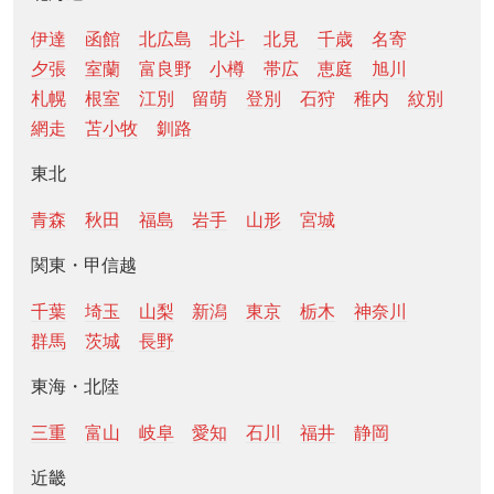
伊達
函館
北広島
北斗
北見
千歳
名寄
夕張
室蘭
富良野
小樽
帯広
恵庭
旭川
札幌
根室
江別
留萌
登別
石狩
稚内
紋別
網走
苫小牧
釧路
東北
青森
秋田
福島
岩手
山形
宮城
関東・甲信越
千葉
埼玉
山梨
新潟
東京
栃木
神奈川
群馬
茨城
長野
東海・北陸
三重
富山
岐阜
愛知
石川
福井
静岡
近畿