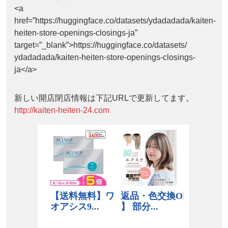
<a
href=”https://huggingface.co/datasets/ydadadada/kaiten-
heiten-store-openings-closings-ja”
target=”_blank”>https://huggingface.co/datasets/
ydadadada/kaiten-heiten-store-openings-closings-
ja</a>
新しい開店閉店情報は下記URLで更新してます。
http://kaiten-heiten-24.com