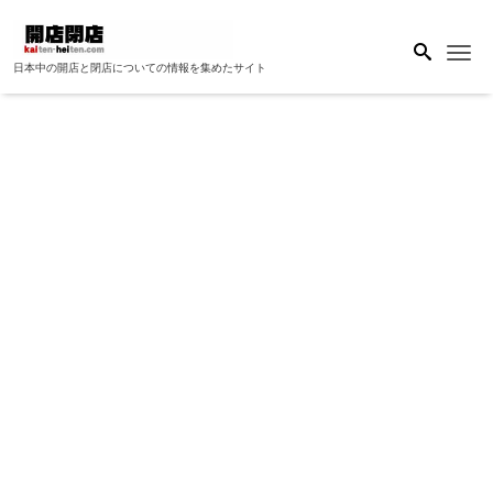
Me
日本中の開店と閉店についての情報を集めたサイト