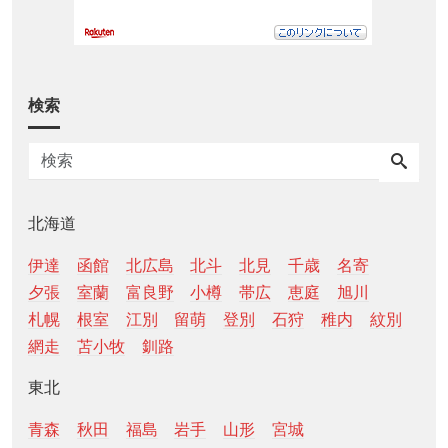
検索
北海道
伊達
函館
北広島
北斗
北見
千歳
名寄
夕張
室蘭
富良野
小樽
帯広
恵庭
旭川
札幌
根室
江別
留萌
登別
石狩
稚内
紋別
網走
苫小牧
釧路
東北
青森
秋田
福島
岩手
山形
宮城