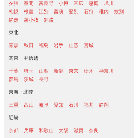
夕張
室蘭
富良野
小樽
帯広
恵庭
旭川
札幌
根室
江別
留萌
登別
石狩
稚内
紋別
網走
苫小牧
釧路
東北
青森
秋田
福島
岩手
山形
宮城
関東・甲信越
千葉
埼玉
山梨
新潟
東京
栃木
神奈川
群馬
茨城
長野
東海・北陸
三重
富山
岐阜
愛知
石川
福井
静岡
近畿
京都
兵庫
和歌山
大阪
滋賀
奈良