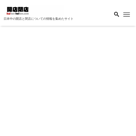
Me
日本中の開店と閉店についての情報を集めたサイト