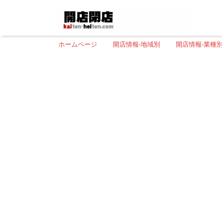
ホームページ
開店情報-地域別
開店情報-業種