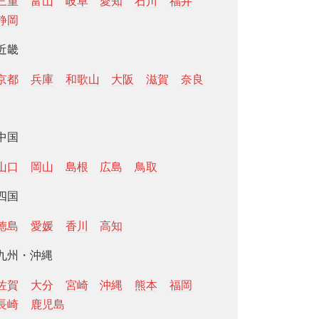
三重
富山
岐阜
愛知
石川
福井
静岡
近畿
京都
兵庫
和歌山
大阪
滋賀
奈良
中国
山口
岡山
島根
広島
鳥取
四国
徳島
愛媛
香川
高知
九州・沖縄
佐賀
大分
宮崎
沖縄
熊本
福岡
長崎
鹿児島