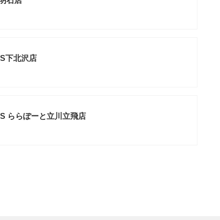
レ明石店
INS下北沢店
INS ららぽーと立川立飛店