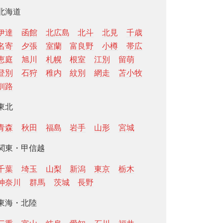
北海道
伊達
函館
北広島
北斗
北見
千歳
名寄
夕張
室蘭
富良野
小樽
帯広
恵庭
旭川
札幌
根室
江別
留萌
登別
石狩
稚内
紋別
網走
苫小牧
釧路
東北
青森
秋田
福島
岩手
山形
宮城
関東・甲信越
千葉
埼玉
山梨
新潟
東京
栃木
神奈川
群馬
茨城
長野
東海・北陸