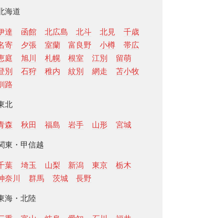
北海道
伊達
函館
北広島
北斗
北見
千歳
名寄
夕張
室蘭
富良野
小樽
帯広
恵庭
旭川
札幌
根室
江別
留萌
登別
石狩
稚内
紋別
網走
苫小牧
釧路
東北
青森
秋田
福島
岩手
山形
宮城
関東・甲信越
千葉
埼玉
山梨
新潟
東京
栃木
神奈川
群馬
茨城
長野
東海・北陸