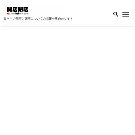
Me
日本中の開店と閉店についての情報を集めたサイト