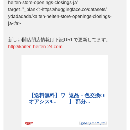
heiten-store-openings-closings-ja”
target=”_blank”>https://huggingface.co/datasets/
ydadadada/kaiten-heiten-store-openings-closings-
ja</a>
新しい開店閉店情報は下記URLで更新してます。
http://kaiten-heiten-24.com