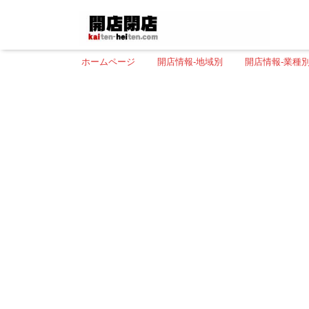
ホームページ
開店情報-地域別
開店情報-業種