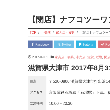
【閉店】ナフコツーワ
TOP
小売店
家具店・寝具
【閉店】ナフコツー
Facebook
Twitter
Hatena
Poc
2017-09-01
家具店・寝具
,
小売店
,
滋賀
,
近畿
,
閉
滋賀県大津市 2017年8月
住所
〒520-0806 滋賀県大津市打出浜1
アクセス
京阪電鉄石坂線「石場駅」下車、
営業時間
10:00～20:30