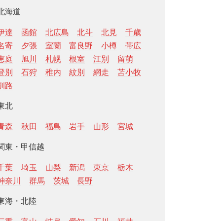
北海道
伊達
函館
北広島
北斗
北見
千歳
名寄
夕張
室蘭
富良野
小樽
帯広
恵庭
旭川
札幌
根室
江別
留萌
登別
石狩
稚内
紋別
網走
苫小牧
釧路
東北
青森
秋田
福島
岩手
山形
宮城
関東・甲信越
千葉
埼玉
山梨
新潟
東京
栃木
神奈川
群馬
茨城
長野
東海・北陸