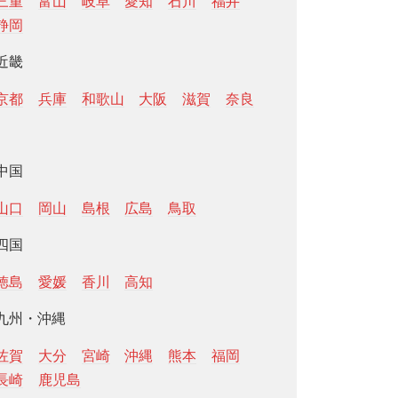
三重
富山
岐阜
愛知
石川
福井
静岡
近畿
京都
兵庫
和歌山
大阪
滋賀
奈良
中国
山口
岡山
島根
広島
鳥取
四国
徳島
愛媛
香川
高知
九州・沖縄
佐賀
大分
宮崎
沖縄
熊本
福岡
長崎
鹿児島