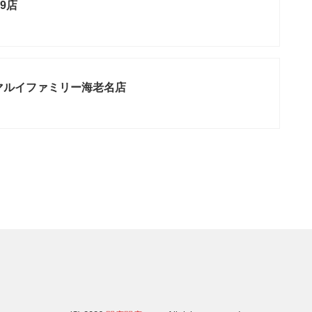
r9店
マルイファミリー海老名店