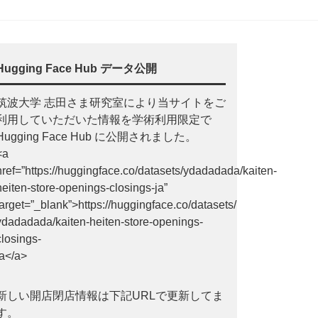
Hugging Face Hub データ公開
筑波大学 志田さま研究室により当サイトをご
利用していただいた情報を学術利用限定で
Hugging Face Hub に公開されました。
<a
href=”https://huggingface.co/datasets/ydadadada/kaiten-
heiten-store-openings-closings-ja”
target=”_blank”>https://huggingface.co/datasets/
ydadadada/kaiten-heiten-store-openings-
closings-
ja</a>
新しい開店閉店情報は下記URLで更新してま
す。