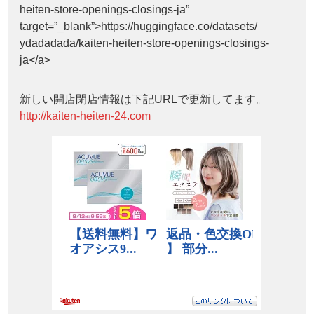
heiten-store-openings-closings-ja”
target=”_blank”>https://huggingface.co/datasets/
ydadadada/kaiten-heiten-store-openings-closings-
ja</a>
新しい開店閉店情報は下記URLで更新してます。
http://kaiten-heiten-24.com