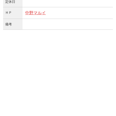
定休日
ＨＰ
中野マルイ
備考