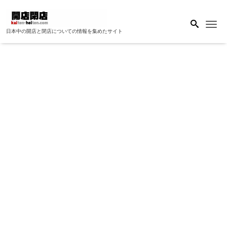
Me
日本中の開店と閉店についての情報を集めたサイト