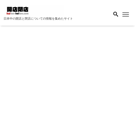
Me
日本中の開店と閉店についての情報を集めたサイト