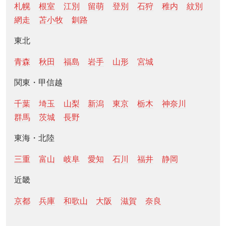
札幌
根室
江別
留萌
登別
石狩
稚内
紋別
網走
苫小牧
釧路
東北
青森
秋田
福島
岩手
山形
宮城
関東・甲信越
千葉
埼玉
山梨
新潟
東京
栃木
神奈川
群馬
茨城
長野
東海・北陸
三重
富山
岐阜
愛知
石川
福井
静岡
近畿
京都
兵庫
和歌山
大阪
滋賀
奈良