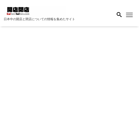
Me
日本中の開店と閉店についての情報を集めたサイト