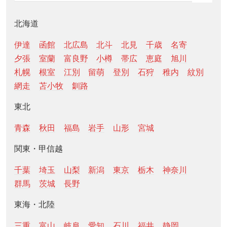
北海道
伊達
函館
北広島
北斗
北見
千歳
名寄
夕張
室蘭
富良野
小樽
帯広
恵庭
旭川
札幌
根室
江別
留萌
登別
石狩
稚内
紋別
網走
苫小牧
釧路
東北
青森
秋田
福島
岩手
山形
宮城
関東・甲信越
千葉
埼玉
山梨
新潟
東京
栃木
神奈川
群馬
茨城
長野
東海・北陸
三重
富山
岐阜
愛知
石川
福井
静岡