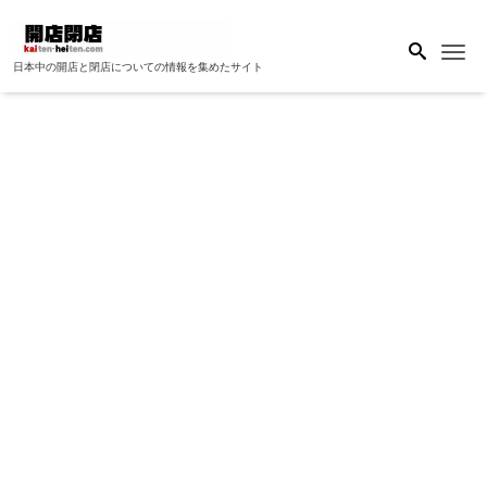
Me
日本中の開店と閉店についての情報を集めたサイト