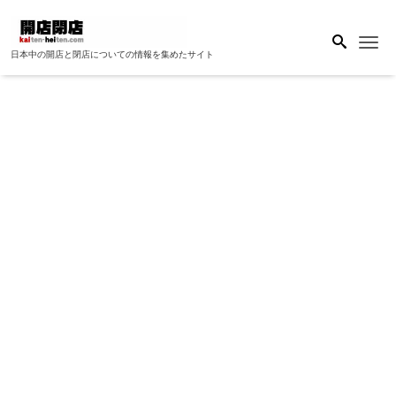
Me
日本中の開店と閉店についての情報を集めたサイト