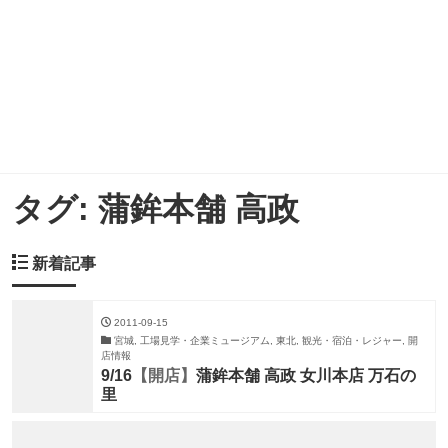
タグ:
蒲鉾本舗 高政
新着記事
2011-09-15
宮城, 工場見学・企業ミュージアム, 東北, 観光・宿泊・レジャー, 開
店情報
9/16
【開店】
蒲鉾本舗 高政 女川本店 万石の
里