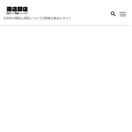
Me
日本中の開店と閉店についての情報を集めたサイト